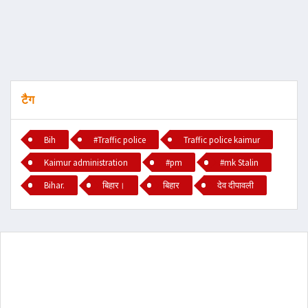
टैग
Bih
#Traffic police
Traffic police kaimur
Kaimur administration
#pm
#mk Stalin
Bihar.
बिहार।
बिहार
देव दीपावली