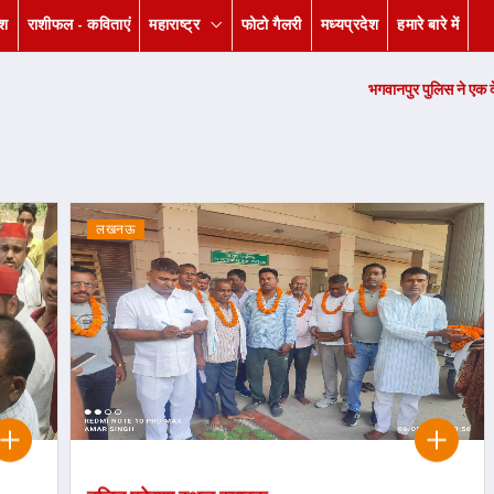
ेश
राशीफल - कविताएं
महाराष्ट्र
फोटो गैलरी
मध्यप्रदेश
हमारे बारे में
भगवानपुर पुलिस ने एक देशी कट्टा, चार जि
लखनऊ