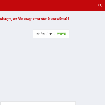
ंदा कारतूस व सात खोखा के साथ व्यक्ति को किया गिरफ्तार -
Read Now
अज्ञात चो
होम पेज
वर्ग
लखनऊ