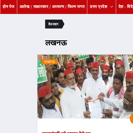
होम पेज
आलेख / साक्षात्कार / अध्यात्म / फिल्म जगत
उत्तर प्रदेश
देश - विद
हैडलाइन
लखनऊ
लखनऊ