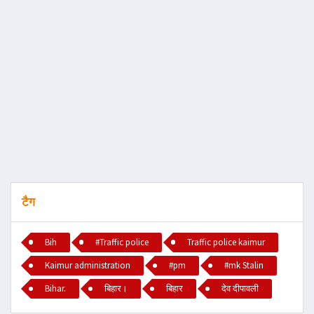
टैग
Bih
#Traffic police
Traffic police kaimur
Kaimur administration
#pm
#mk Stalin
Bihar.
बिहार।
बिहार
देव दीपावली