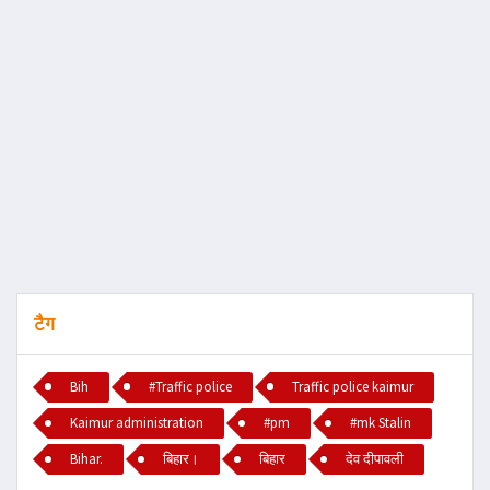
टैग
Bih
#Traffic police
Traffic police kaimur
Kaimur administration
#pm
#mk Stalin
Bihar.
बिहार।
बिहार
देव दीपावली