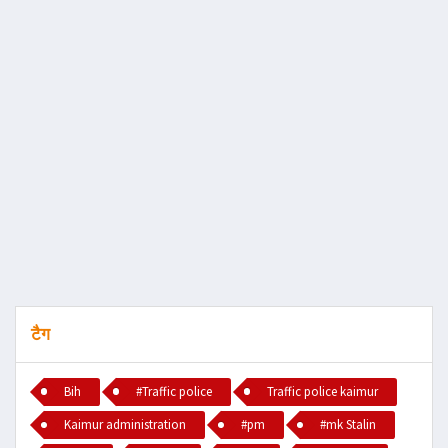
टैग
Bih
#Traffic police
Traffic police kaimur
Kaimur administration
#pm
#mk Stalin