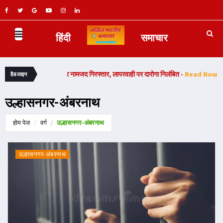
हिंदी
समाचार
्याकांड मामले में चार नामजद गिरफ्तार, लापरवाही पर दारोगा निलंबित -
Read Now
हैडलाइन
उल्हासनगर-अंबरनाथ
होम पेज
वर्ग
उल्हासनगर-अंबरनाथ
उल्हासनगर-अंबरनाथ