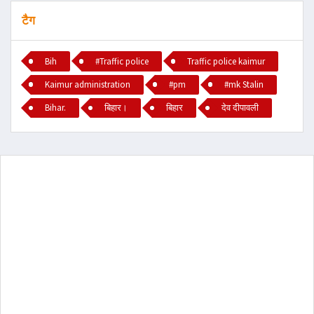
टैग
Bih
#Traffic police
Traffic police kaimur
Kaimur administration
#pm
#mk Stalin
Bihar.
बिहार।
बिहार
देव दीपावली