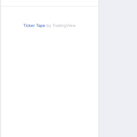
Ticker Tape
by TradingView