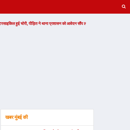
, पीड़ित ने थाना प्रशासन को आवेदन सौंप लगाई गुहार -
Read Now
वांछित अभियुक
खबर मुंबई की