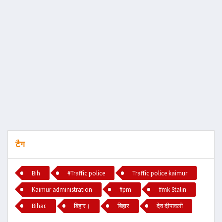
टैग
Bih
#Traffic police
Traffic police kaimur
Kaimur administration
#pm
#mk Stalin
Bihar.
बिहार।
बिहार
देव दीपावली