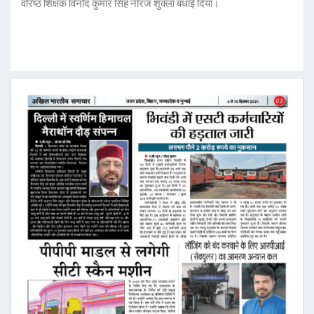
वरिष्ठ शिक्षक विनोद कुमार सिंह नीरज शुक्ला बधाई दिया।