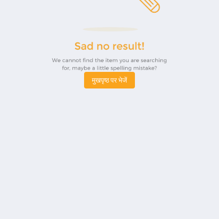
मुखपृष्ठ पर भेजें