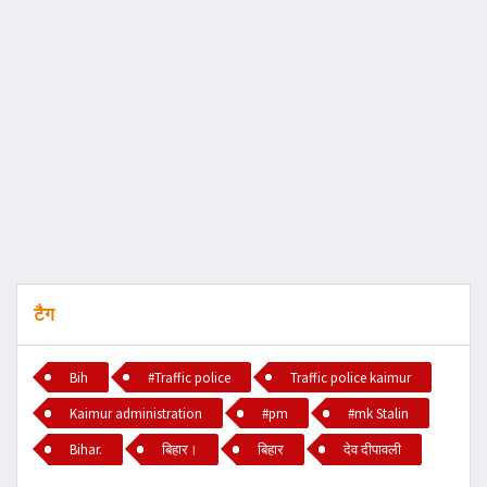
टैग
Bih
#Traffic police
Traffic police kaimur
Kaimur administration
#pm
#mk Stalin
Bihar.
बिहार।
बिहार
देव दीपावली