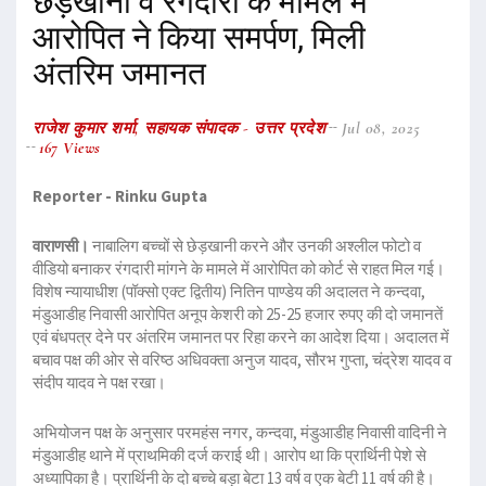
छेड़खानी व रंगदारी के मामले में
आरोपित ने किया समर्पण, मिली
अंतरिम जमानत
राजेश कुमार शर्मा, सहायक संपादक - उत्तर प्रदेश
Jul 08, 2025
167 Views
Reporter - Rinku Gupta
वाराणसी।
नाबालिग बच्चों से छेड़खानी करने और उनकी अश्लील फोटो व
वीडियो बनाकर रंगदारी मांगने के मामले में आरोपित को कोर्ट से राहत मिल गई।
विशेष न्यायाधीश (पॉक्सो एक्ट द्वितीय) नितिन पाण्डेय की अदालत ने कन्दवा,
मंडुआडीह निवासी आरोपित अनूप केशरी को 25-25 हजार रुपए की दो जमानतें
एवं बंधपत्र देने पर अंतरिम जमानत पर रिहा करने का आदेश दिया। अदालत में
बचाव पक्ष की ओर से वरिष्ठ अधिवक्ता अनुज यादव, सौरभ गुप्ता, चंद्रेश यादव व
संदीप यादव ने पक्ष रखा।
अभियोजन पक्ष के अनुसार परमहंस नगर, कन्दवा, मंडुआडीह निवासी वादिनी ने
मंडुआडीह थाने में प्राथमिकी दर्ज कराई थी। आरोप था कि प्रार्थिनी पेशे से
अध्यापिका है। प्रार्थिनी के दो बच्चे बड़ा बेटा 13 वर्ष व एक बेटी 11 वर्ष की है।