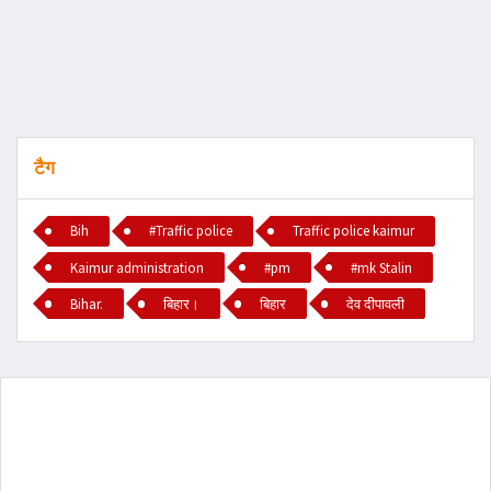
टैग
Bih
#Traffic police
Traffic police kaimur
Kaimur administration
#pm
#mk Stalin
Bihar.
बिहार।
बिहार
देव दीपावली