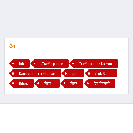
टैग
Bih
#Traffic police
Traffic police kaimur
Kaimur administration
#pm
#mk Stalin
Bihar.
बिहार।
बिहार
देव दीपावली