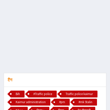
टैग
Bih
#Traffic police
Traffic police kaimur
Kaimur administration
#pm
#mk Stalin