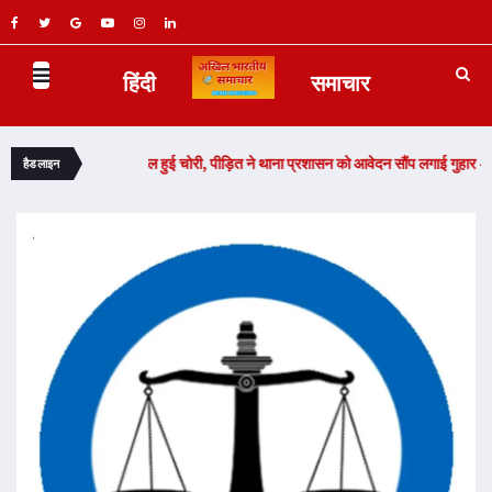
हिंदी
समाचार
े मोटरसाइकिल हुई चोरी, पीड़ित ने थाना प्रशासन को आवेदन सौंप लगाई गुहार -
Read Now
हैडलाइन