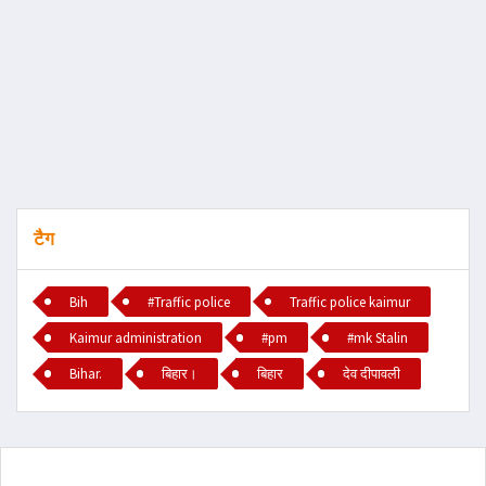
टैग
Bih
#Traffic police
Traffic police kaimur
Kaimur administration
#pm
#mk Stalin
Bihar.
बिहार।
बिहार
देव दीपावली