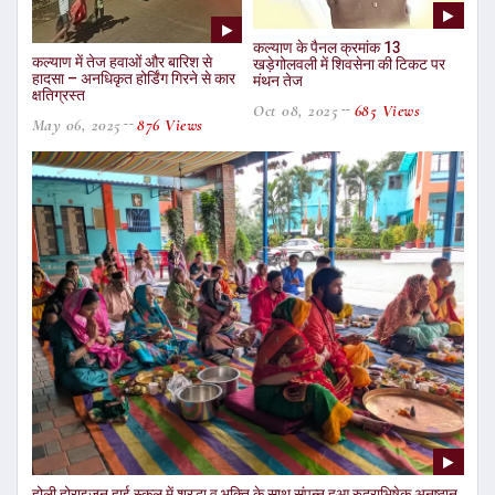
कल्याण के पैनल क्रमांक 13
कल्याण में तेज हवाओं और बारिश से
खड़ेगोलवली में शिवसेना की टिकट पर
हादसा – अनधिकृत होर्डिंग गिरने से कार
मंथन तेज
क्षतिग्रस्त
Oct 08, 2025
685 Views
May 06, 2025
876 Views
होली होराइजन हाई स्कूल में श्रद्धा व भक्ति के साथ संपन्न हुआ रुद्राभिषेक अनुष्ठान