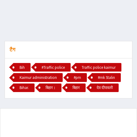
टैग
Bih
#Traffic police
Traffic police kaimur
Kaimur administration
#pm
#mk Stalin
Bihar.
बिहार।
बिहार
देव दीपावली