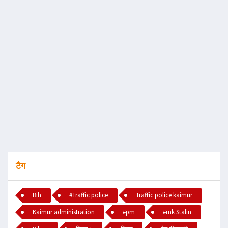
टैग
Bih
#Traffic police
Traffic police kaimur
Kaimur administration
#pm
#mk Stalin