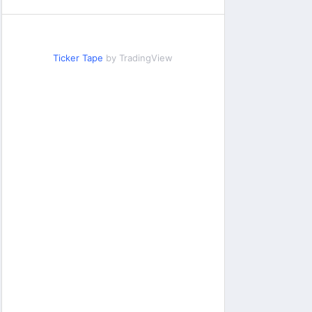
Ticker Tape
by TradingView