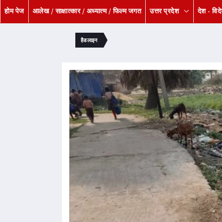
होम पेज
आलेख / साक्षात्कार / अध्यात्म / फिल्म जगत
उत्तर प्रदेश
देश - विद
हैडलाइन