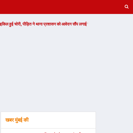
ित ने थाना प्रशासन को आवेदन सौंप लगाई गुहार -
Read Now
वांछित अभियुक्त व 
खबर मुंबई की