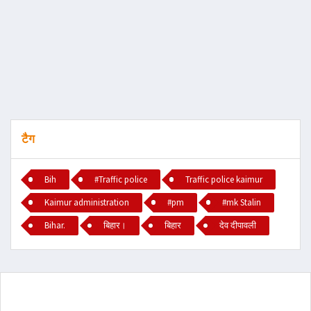
टैग
Bih
#Traffic police
Traffic police kaimur
Kaimur administration
#pm
#mk Stalin
Bihar.
बिहार।
बिहार
देव दीपावली