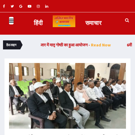
हिंदी
समाचार
िर अगिआंव बाजार में मातृ गोष्ठी का हुआ आयोजन -
Read Now
6वीं राज्य स्तरीय ग
हैडलाइन