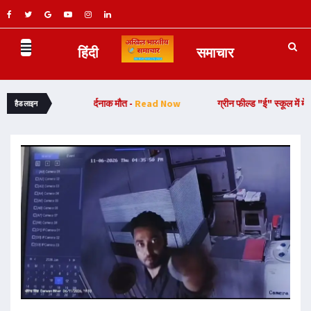
हिंदी
समाचार
सवार युवक की दर्दनाक मौत -
Read Now
ग्रीन फील्ड "ई" स्कूल में मेहंदी प्रतिय
हैडलाइन