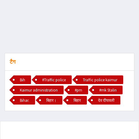
टैग
Bih
#Traffic police
Traffic police kaimur
Kaimur administration
#pm
#mk Stalin
Bihar.
बिहार।
बिहार
देव दीपावली