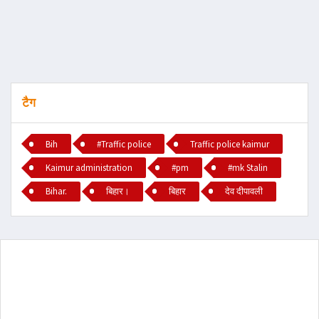
टैग
Bih
#Traffic police
Traffic police kaimur
Kaimur administration
#pm
#mk Stalin
Bihar.
बिहार।
बिहार
देव दीपावली