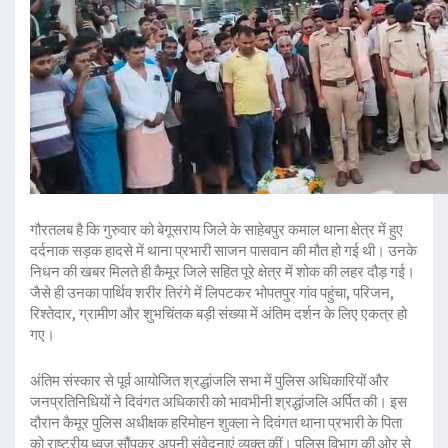
गौरतलब है कि गुरुवार को बेगूसराय जिले के साहेबपुर कमाल थाना क्षेत्र में हुए
दर्दनाक सड़क हादसे में थाना प्रभारी साजन पासवान की मौत हो गई थी। उनके
निधन की खबर मिलते ही कैमूर जिले सहित पूरे क्षेत्र में शोक की लहर दौड़ गई।
जैसे ही उनका पार्थिव शरीर तिरंगे में लिपटकर भोपतपुर गांव पहुंचा, परिजन,
रिश्तेदार, ग्रामीण और शुभचिंतक बड़ी संख्या में अंतिम दर्शन के लिए एकत्र हो
गए।
अंतिम संस्कार से पूर्व आयोजित श्रद्धांजलि सभा में पुलिस अधिकारियों और
जनप्रतिनिधियों ने दिवंगत अधिकारी को भावभीनी श्रद्धांजलि अर्पित की। इस
दौरान कैमूर पुलिस अधीक्षक हरिमोहन शुक्ला ने दिवंगत थाना प्रभारी के पिता
को राष्ट्रीय ध्वज सौंपकर अपनी संवेदनाएं व्यक्त कीं। पुलिस विभाग की ओर से