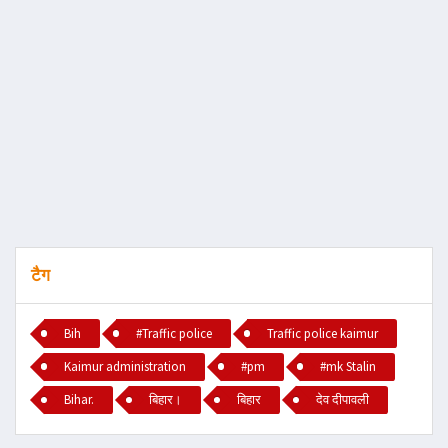
टैग
Bih
#Traffic police
Traffic police kaimur
Kaimur administration
#pm
#mk Stalin
Bihar.
बिहार।
बिहार
देव दीपावली