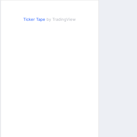
Ticker Tape
by TradingView