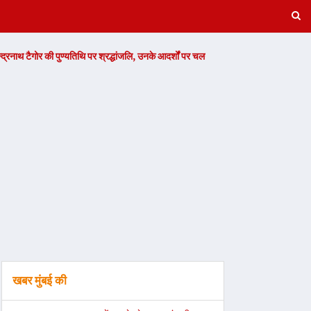
्यतिथि पर श्रद्धांजलि, उनके आदर्शों पर चलने का आह्वान -
Read Now
जगजीवन कॉलेज क
खबर मुंबई की