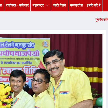
ेश
राशीफल - कविताएं
महाराष्ट्र
फोटो गैलरी
मध्यप्रदेश
हमारे बारे में
गुरुदेव रवीन्द्रनाथ टैगोर की पुण