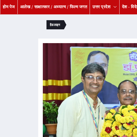
होम पेज
आलेख / साक्षात्कार / अध्यात्म / फिल्म जगत
उत्तर प्रदेश
देश - विद
हैडलाइन