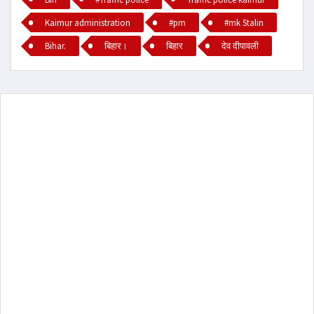
Kaimur administration
#pm
#mk Stalin
Bihar.
बिहार।
बिहार
देव दीपावली