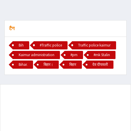
टैग
Bih
#Traffic police
Traffic police kaimur
Kaimur administration
#pm
#mk Stalin
Bihar.
बिहार।
बिहार
देव दीपावली