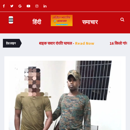
हिंदी
समाचार
 सड़क हादसा, बाइक सवार दंपति घायल -
Read Now
16 किलो गांजा बरामदगी मामले
हैडलाइन