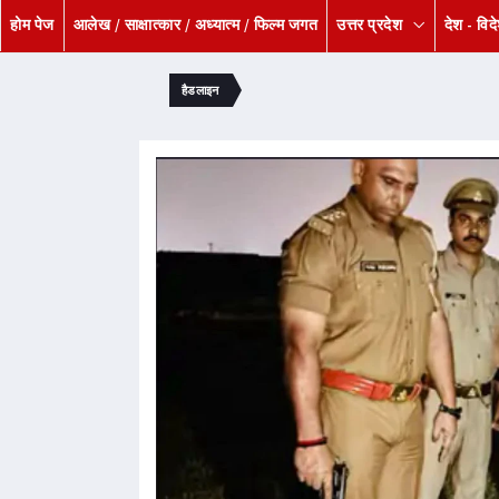
होम पेज
आलेख / साक्षात्कार / अध्यात्म / फिल्म जगत
उत्तर प्रदेश
देश - विद
हैडलाइन