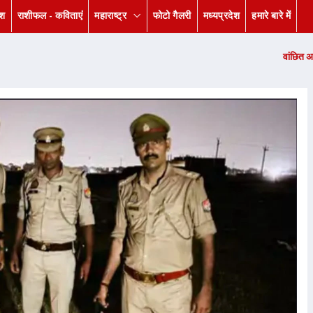
ेश
राशीफल - कविताएं
महाराष्ट्र
फोटो गैलरी
मध्यप्रदेश
हमारे बारे में
वांछित अभियुक्त व अभियुक्ता गि