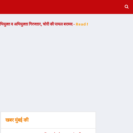
रफ्तार, चोरी की पायल बरामद -
Read Now
बरसठी पुलिस ने शांति भंग की आशंका में
खबर मुंबई की