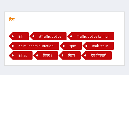
टैग
Bih
#Traffic police
Traffic police kaimur
Kaimur administration
#pm
#mk Stalin
Bihar.
बिहार।
बिहार
देव दीपावली