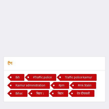
टैग
Bih
#Traffic police
Traffic police kaimur
Kaimur administration
#pm
#mk Stalin
Bihar.
बिहार।
बिहार
देव दीपावली