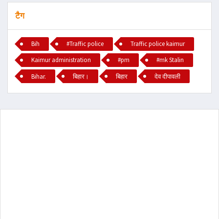
टैग
Bih
#Traffic police
Traffic police kaimur
Kaimur administration
#pm
#mk Stalin
Bihar.
बिहार।
बिहार
देव दीपावली