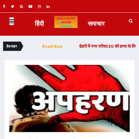
हिंदी
समाचार
ा कठोर कारावास -
Read Now
डेहरी में नगर परिषद EO की हत्या के विरोध में राजद का
हैडलाइन